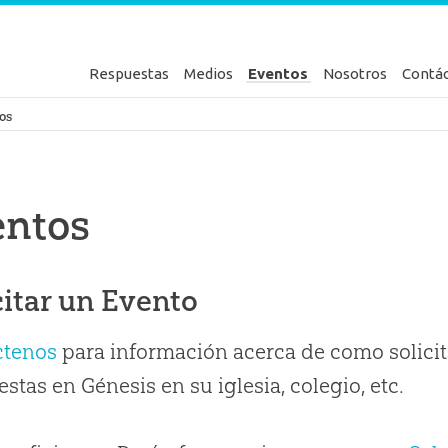
Respuestas
Medios
Eventos
Nosotros
Contá
en Génesis
os
entos
citar un Evento
ctenos
para información acerca de como solicit
stas en Génesis en su iglesia, colegio, etc.