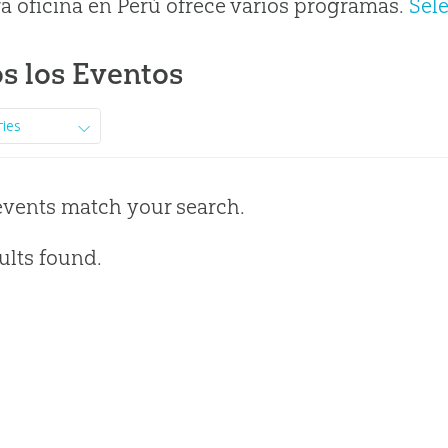
a oficina en Perú ofrece varios programas.
Sel
s los Eventos
ries
events match your search.
ults found.