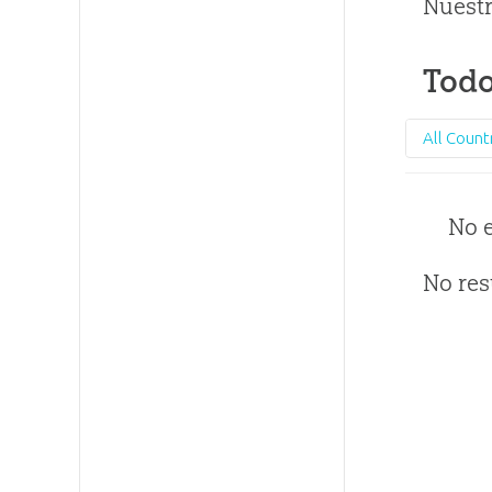
Nuestr
Todo
All Count
No 
No res