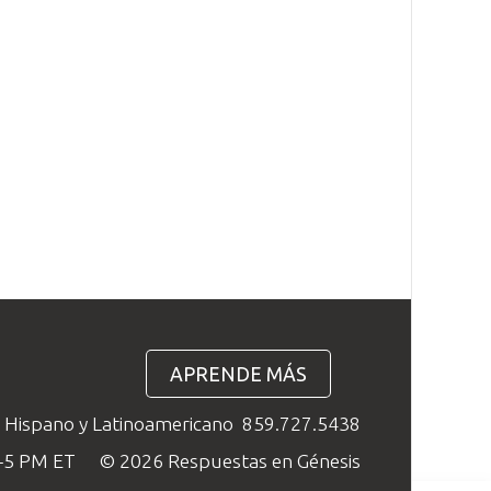
APRENDE MÁS
o Hispano y Latinoamericano
859.727.5438
M–5 PM ET
© 2026 Respuestas en Génesis