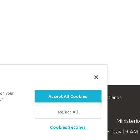
 on your
Accept All Cookies
inisterio de apologética, dedicado a ayudar a los cristianos
ur
evangelio de Jesucristo.
Reject All
Ministeri
Cookies Settings
Available Monday–Friday | 9 A