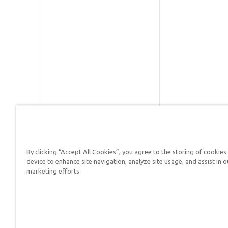
By clicking “Accept All Cookies”, you agree to the storing of cookies
Respuestas en Génesis es un m
device to enhance site navigation, analyze site usage, and assist in o
defender su fe y proclamar el 
marketing efforts.