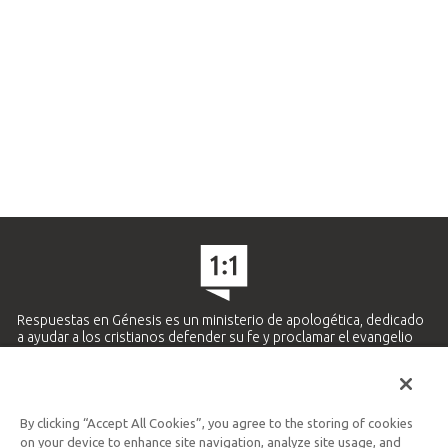
Respuestas en Génesis es un ministerio de apologética, dedicado
a ayudar a los cristianos defender su fe y proclamar el evangelio
de Jesucristo.
APRENDE MÁS
By clicking “Accept All Cookies”, you agree to the storing of cookies
Ministerio Hispano y Latinoamericano
on your device to enhance site navigation, analyze site usage, and