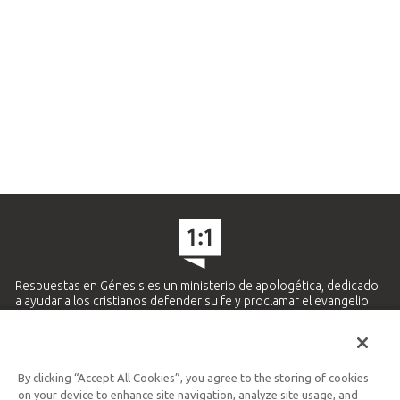
Respuestas en Génesis es un ministerio de apologética, dedicado
a ayudar a los cristianos defender su fe y proclamar el evangelio
de Jesucristo.
APRENDE MÁS
By clicking “Accept All Cookies”, you agree to the storing of cookies
Ministerio Hispano y Latinoamericano
on your device to enhance site navigation, analyze site usage, and