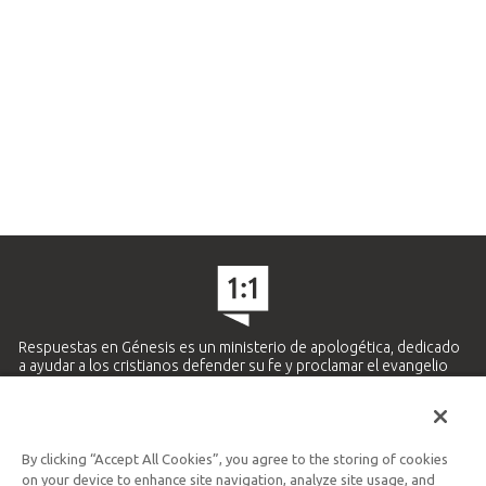
Respuestas en Génesis es un ministerio de apologética, dedicado
a ayudar a los cristianos defender su fe y proclamar el evangelio
de Jesucristo.
APRENDE MÁS
By clicking “Accept All Cookies”, you agree to the storing of cookies
Ministerio Hispano y Latinoamericano
on your device to enhance site navigation, analyze site usage, and