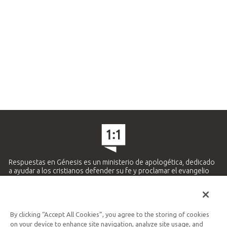
Respuestas en Génesis es un ministerio de apologética, dedicado
a ayudar a los cristianos defender su fe y proclamar el evangelio
de Jesucristo.
APRENDE MÁS
By clicking “Accept All Cookies”, you agree to the storing of cookies
Ministerio Hispano y Latinoamericano
on your device to enhance site navigation, analyze site usage, and