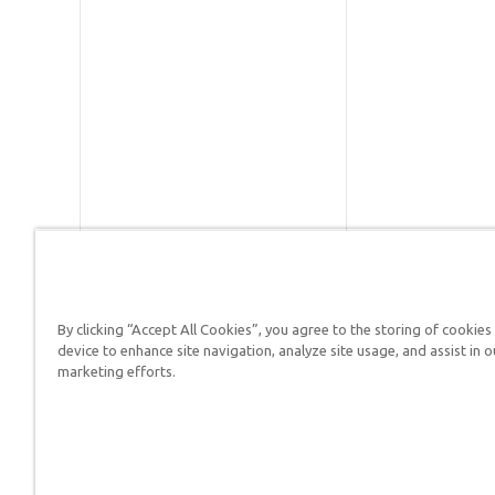
By clicking “Accept All Cookies”, you agree to the storing of cookies
Respuestas en Génesis es un m
device to enhance site navigation, analyze site usage, and assist in o
defender su fe y proclamar el 
marketing efforts.