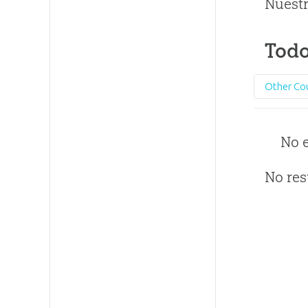
Nuestr
Todo
Other Co
No 
No res