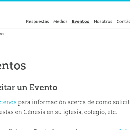
Respuestas
Medios
Eventos
Nosotros
Contá
en Génesis
os
entos
citar un Evento
ctenos
para información acerca de como solicit
stas en Génesis en su iglesia, colegio, etc.