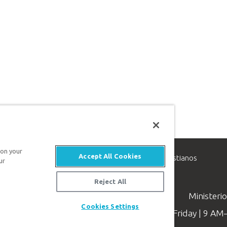
 on your
Accept All Cookies
inisterio de apologética, dedicado a ayudar a los cristianos
ur
evangelio de Jesucristo.
Reject All
Ministeri
Cookies Settings
Available Monday–Friday | 9 A