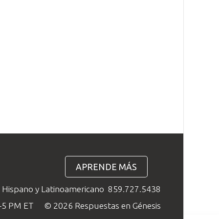
APRENDE MÁS
o Hispano y Latinoamericano
859.727.5438
M–5 PM ET
© 2026 Respuestas en Génesis