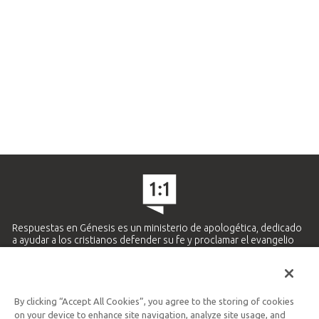
Respuestas en Génesis es un ministerio de apologética, dedicado
a ayudar a los cristianos defender su fe y proclamar el evangelio
de Jesucristo.
APRENDE MÁS
By clicking “Accept All Cookies”, you agree to the storing of cookies
Ministerio Hispano y Latinoamericano
on your device to enhance site navigation, analyze site usage, and