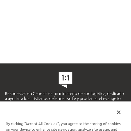
Respuestas en Génesis es un ministerio de apologética, dedicado
a ayudar a los cristianos defender su fe y proclamar el evangelio
de Jesucristo.
APRENDE MÁS
By clicking “Accept All Cookies”, you agree to the storing of cookies
Ministerio Hispano y Latinoamericano
on your device to enhance site navigation, analyze site usage, and