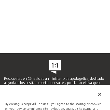
Respuestas en Génesis es un ministerio de apologética, dedicado
a ayudar a los cristianos defender su fe y proclamar el evangelio
de Jesucristo.
APRENDE MÁS
By clicking “Accept All Cookies”, you agree to the storing of cookies
Ministerio Hispano y Latinoamericano
on your device to enhance site navigation, analyze site usage, and