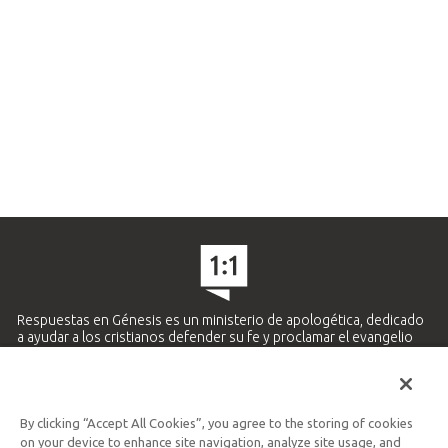
Respuestas en Génesis es un ministerio de apologética, dedicado
a ayudar a los cristianos defender su fe y proclamar el evangelio
de Jesucristo.
APRENDE MÁS
By clicking “Accept All Cookies”, you agree to the storing of cookies
Ministerio Hispano y Latinoamericano
on your device to enhance site navigation, analyze site usage, and