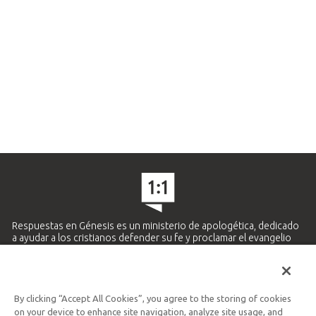
Respuestas en Génesis es un ministerio de apologética, dedicado
a ayudar a los cristianos defender su fe y proclamar el evangelio
de Jesucristo.
APRENDE MÁS
By clicking “Accept All Cookies”, you agree to the storing of cookies
Ministerio Hispano y Latinoamericano
on your device to enhance site navigation, analyze site usage, and