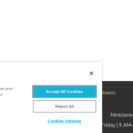
 on your
Accept All Cookies
inisterio de apologética, dedicado a ayudar a los cristianos
ur
evangelio de Jesucristo.
Reject All
Ministeri
Cookies Settings
Available Monday–Friday | 9 A