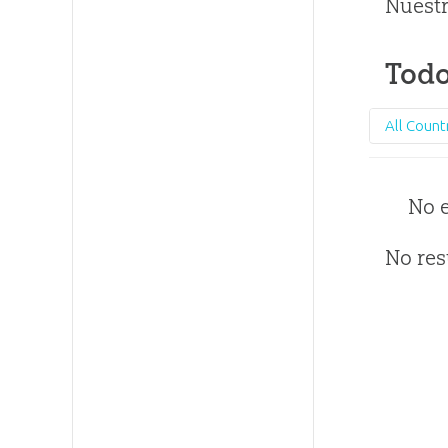
Nuestr
Todo
All Count
No 
No res