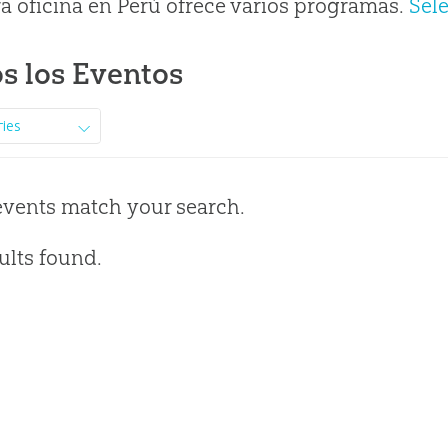
a oficina en Perú ofrece varios programas.
Sel
s los Eventos
ries
events match your search.
ults found.