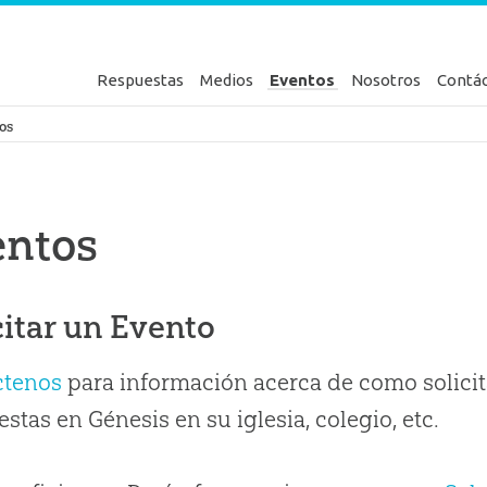
Respuestas
Medios
Eventos
Nosotros
Contá
en Génesis
os
entos
citar un Evento
ctenos
para información acerca de como solicit
stas en Génesis en su iglesia, colegio, etc.