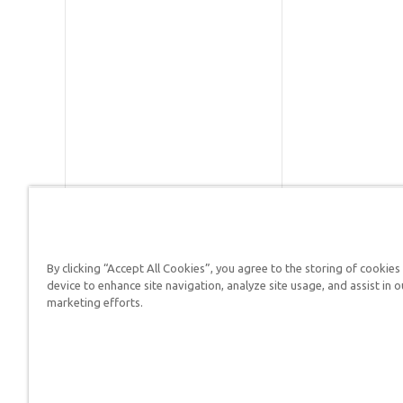
By clicking “Accept All Cookies”, you agree to the storing of cookies
Respuestas en Génesis es un m
device to enhance site navigation, analyze site usage, and assist in o
defender su fe y proclamar el 
marketing efforts.