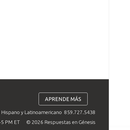
APRENDE MÁS
o Hispano y Latinoamericano
859.727.5438
M–5 PM ET
© 2026 Respuestas en Génesis