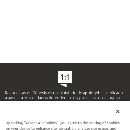
Respuestas en Génesis es un ministerio de apologética, dedicado
a ayudar a los cristianos defender su fe y proclamar el evangelio
de Jesucristo.
APRENDE MÁS
By clicking “Accept All Cookies”, you agree to the storing of cookies
Ministerio Hispano y Latinoamericano
on your device to enhance site navigation, analyze site usage, and