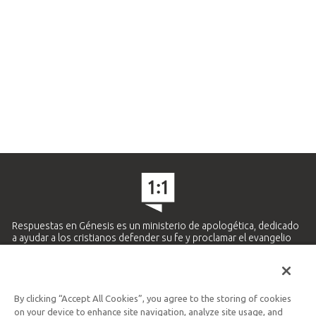
Respuestas en Génesis es un ministerio de apologética, dedicado
a ayudar a los cristianos defender su fe y proclamar el evangelio
de Jesucristo.
APRENDE MÁS
By clicking “Accept All Cookies”, you agree to the storing of cookies
Ministerio Hispano y Latinoamericano
on your device to enhance site navigation, analyze site usage, and