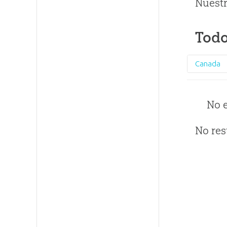
Nuestr
Todo
Canada
No 
No res