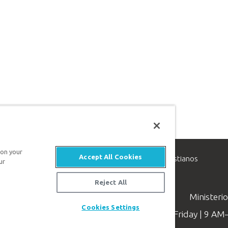
 on your
Accept All Cookies
inisterio de apologética, dedicado a ayudar a los cristianos
ur
evangelio de Jesucristo.
Reject All
Ministeri
Cookies Settings
Available Monday–Friday | 9 A