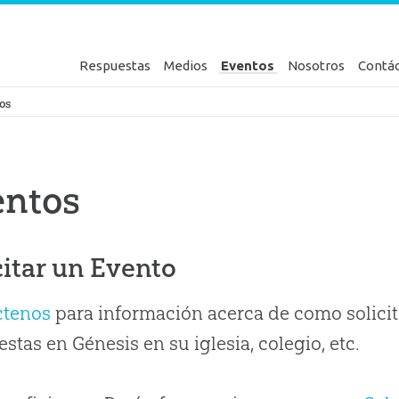
Respuestas
Medios
Eventos
Nosotros
Contá
en Génesis
os
entos
citar un Evento
ctenos
para información acerca de como solicit
stas en Génesis en su iglesia, colegio, etc.