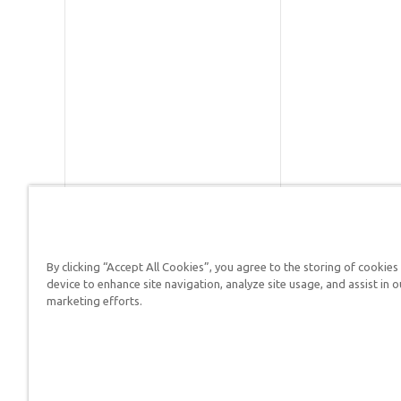
By clicking “Accept All Cookies”, you agree to the storing of cookies
Respuestas en Génesis es un m
device to enhance site navigation, analyze site usage, and assist in o
defender su fe y proclamar el 
marketing efforts.