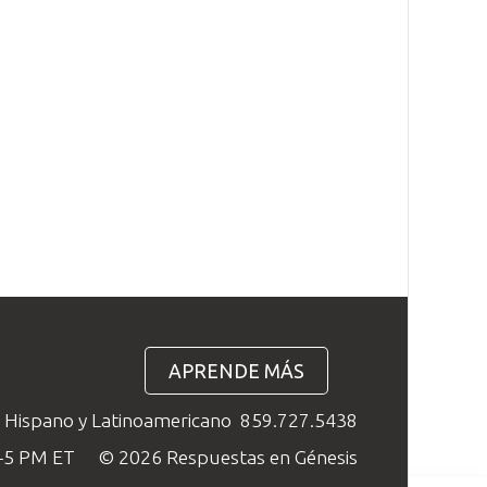
APRENDE MÁS
o Hispano y Latinoamericano
859.727.5438
M–5 PM ET
© 2026 Respuestas en Génesis