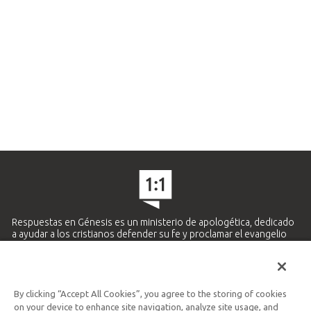
Respuestas en Génesis es un ministerio de apologética, dedicado
a ayudar a los cristianos defender su fe y proclamar el evangelio
de Jesucristo.
APRENDE MÁS
By clicking “Accept All Cookies”, you agree to the storing of cookies
Ministerio Hispano y Latinoamericano
on your device to enhance site navigation, analyze site usage, and