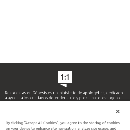
Respuestas en Génesis es un ministerio de apologética, dedicado
a ayudar a los cristianos defender su fe y proclamar el evangelio
de Jesucristo.
APRENDE MÁS
By clicking “Accept All Cookies”, you agree to the storing of cookies
Ministerio Hispano y Latinoamericano
on your device to enhance site navigation, analyze site usage, and