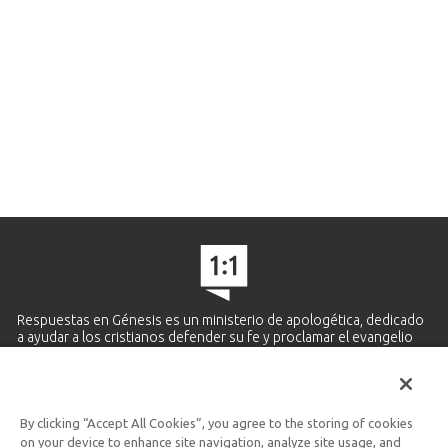
Respuestas en Génesis es un ministerio de apologética, dedicado
a ayudar a los cristianos defender su fe y proclamar el evangelio
de Jesucristo.
APRENDE MÁS
By clicking “Accept All Cookies”, you agree to the storing of cookies
Ministerio Hispano y Latinoamericano
on your device to enhance site navigation, analyze site usage, and