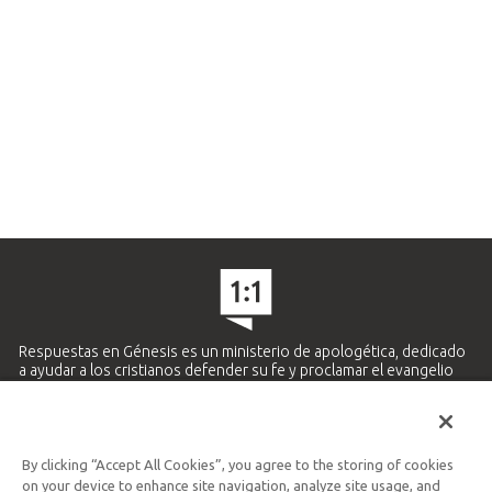
Respuestas en Génesis es un ministerio de apologética, dedicado
a ayudar a los cristianos defender su fe y proclamar el evangelio
de Jesucristo.
APRENDE MÁS
By clicking “Accept All Cookies”, you agree to the storing of cookies
Ministerio Hispano y Latinoamericano
on your device to enhance site navigation, analyze site usage, and