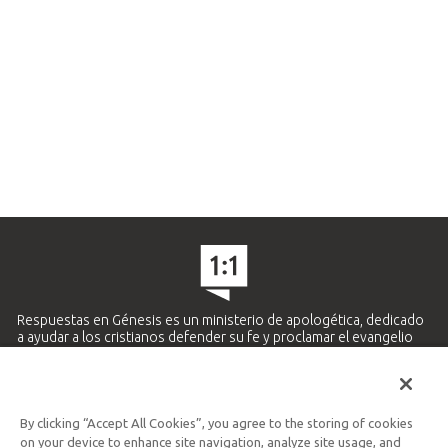
Respuestas en Génesis es un ministerio de apologética, dedicado
a ayudar a los cristianos defender su fe y proclamar el evangelio
de Jesucristo.
APRENDE MÁS
By clicking “Accept All Cookies”, you agree to the storing of cookies
Ministerio Hispano y Latinoamericano
on your device to enhance site navigation, analyze site usage, and