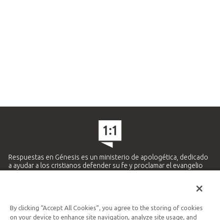
Respuestas en Génesis es un ministerio de apologética, dedicado
a ayudar a los cristianos defender su fe y proclamar el evangelio
de Jesucristo.
APRENDE MÁS
By clicking “Accept All Cookies”, you agree to the storing of cookies
Ministerio Hispano y Latinoamericano
on your device to enhance site navigation, analyze site usage, and