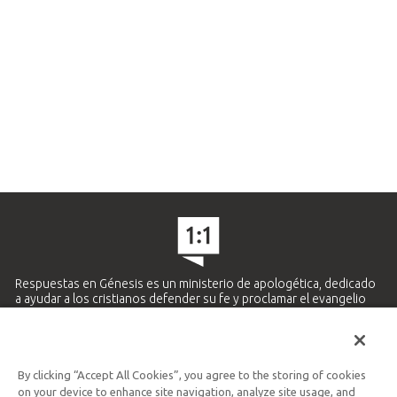
Respuestas en Génesis es un ministerio de apologética, dedicado
a ayudar a los cristianos defender su fe y proclamar el evangelio
de Jesucristo.
APRENDE MÁS
By clicking “Accept All Cookies”, you agree to the storing of cookies
Ministerio Hispano y Latinoamericano
on your device to enhance site navigation, analyze site usage, and