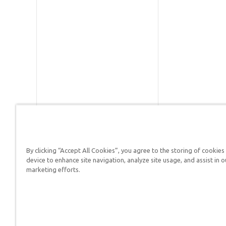
By clicking “Accept All Cookies”, you agree to the storing of cookies
Respuestas en Génesis es un m
device to enhance site navigation, analyze site usage, and assist in o
defender su fe y proclamar el 
marketing efforts.