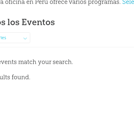
a oficina en Perú ofrece varios programas.
Sel
s los Eventos
ries
events match your search.
ults found.