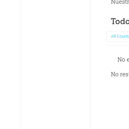
Nuestr
Todo
All Count
No 
No res