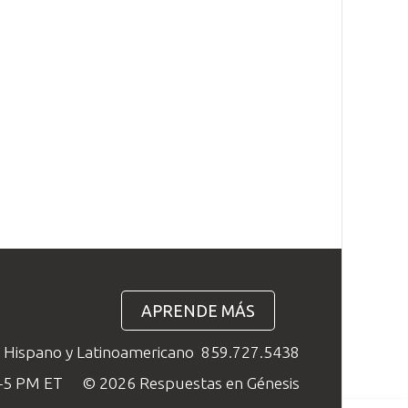
APRENDE MÁS
o Hispano y Latinoamericano
859.727.5438
M–5 PM ET
© 2026 Respuestas en Génesis