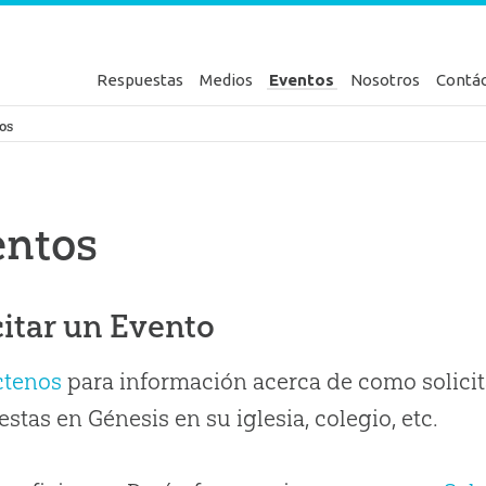
Respuestas
Medios
Eventos
Nosotros
Contá
en Génesis
os
entos
citar un Evento
ctenos
para información acerca de como solicit
stas en Génesis en su iglesia, colegio, etc.