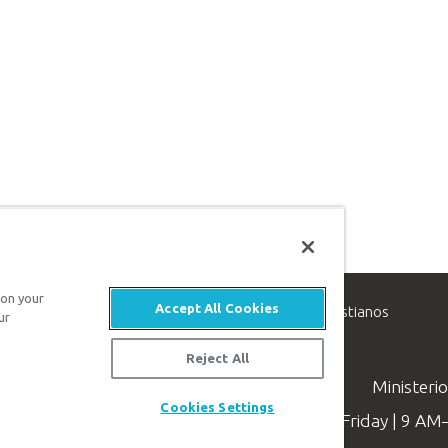
 on your
Accept All Cookies
inisterio de apologética, dedicado a ayudar a los cristianos
ur
evangelio de Jesucristo.
Reject All
Ministeri
Cookies Settings
Available Monday–Friday | 9 A