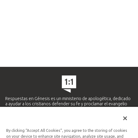
Respuestas en Génesis es un ministerio de apologética, dedicado
a ayudar a los cristianos defender su fe y proclamar el evangelio
de Jesucristo.
APRENDE MÁS
By clicking “Accept All Cookies”, you agree to the storing of cookies
Ministerio Hispano y Latinoamericano
on your device to enhance site navigation, analyze site usage, and