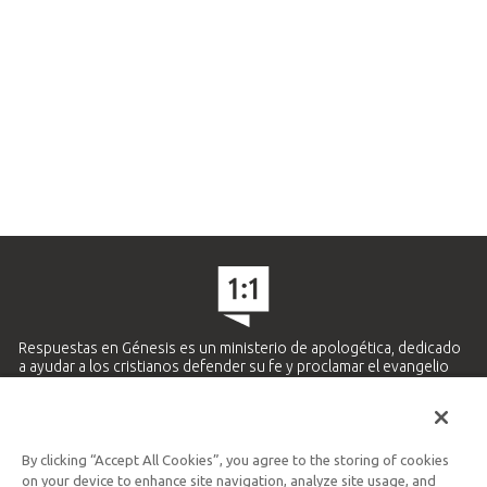
Respuestas en Génesis es un ministerio de apologética, dedicado
a ayudar a los cristianos defender su fe y proclamar el evangelio
de Jesucristo.
APRENDE MÁS
By clicking “Accept All Cookies”, you agree to the storing of cookies
Ministerio Hispano y Latinoamericano
on your device to enhance site navigation, analyze site usage, and