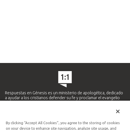
Respuestas en Génesis es un ministerio de apologética, dedicado
a ayudar a los cristianos defender su fe y proclamar el evangelio
de Jesucristo.
APRENDE MÁS
By clicking “Accept All Cookies”, you agree to the storing of cookies
Ministerio Hispano y Latinoamericano
on your device to enhance site navigation, analyze site usage, and