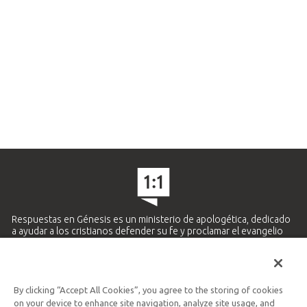
Respuestas en Génesis es un ministerio de apologética, dedicado
a ayudar a los cristianos defender su fe y proclamar el evangelio
de Jesucristo.
APRENDE MÁS
By clicking “Accept All Cookies”, you agree to the storing of cookies
Ministerio Hispano y Latinoamericano
on your device to enhance site navigation, analyze site usage, and