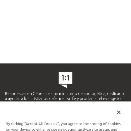
Respuestas en Génesis es un ministerio de apologética, dedicado
a ayudar a los cristianos defender su fe y proclamar el evangelio
de Jesucristo.
APRENDE MÁS
By clicking “Accept All Cookies”, you agree to the storing of cookies
Ministerio Hispano y Latinoamericano
on your device to enhance site navigation, analyze site usage, and