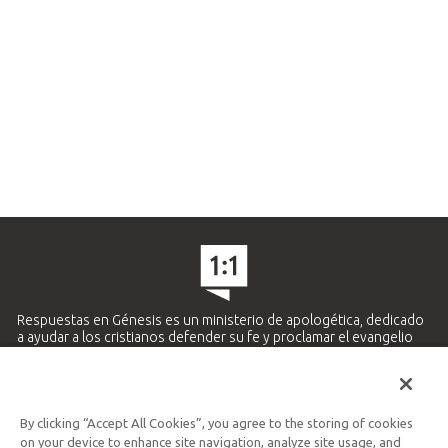
Respuestas en Génesis es un ministerio de apologética, dedicado
a ayudar a los cristianos defender su fe y proclamar el evangelio
de Jesucristo.
APRENDE MÁS
By clicking “Accept All Cookies”, you agree to the storing of cookies
Ministerio Hispano y Latinoamericano
on your device to enhance site navigation, analyze site usage, and