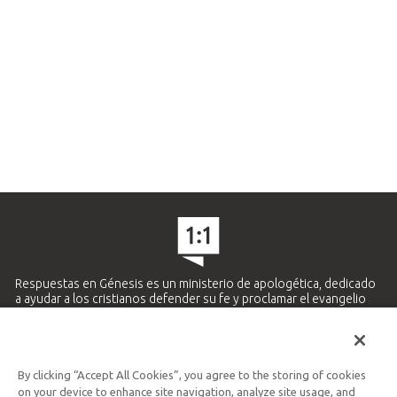
Respuestas en Génesis es un ministerio de apologética, dedicado
a ayudar a los cristianos defender su fe y proclamar el evangelio
de Jesucristo.
APRENDE MÁS
By clicking “Accept All Cookies”, you agree to the storing of cookies
Ministerio Hispano y Latinoamericano
on your device to enhance site navigation, analyze site usage, and