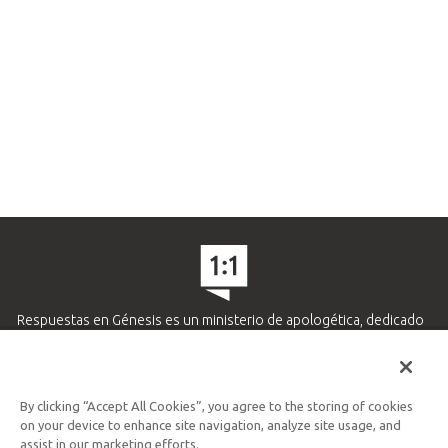
Respuestas en Génesis es un ministerio de apologética, dedicado
a ayudar a los cristianos defender su fe y proclamar el evangelio
de Jesucristo.
APRENDE MÁS
By clicking “Accept All Cookies”, you agree to the storing of cookies
on your device to enhance site navigation, analyze site usage, and
Ministerio Hispano y Latinoamericano
assist in our marketing efforts.