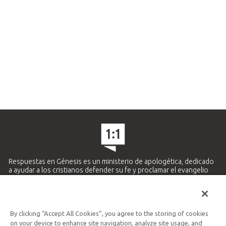
Respuestas en Génesis es un ministerio de apologética, dedicado
a ayudar a los cristianos defender su fe y proclamar el evangelio
de Jesucristo.
APRENDE MÁS
By clicking “Accept All Cookies”, you agree to the storing of cookies
Ministerio Hispano y Latinoamericano
on your device to enhance site navigation, analyze site usage, and