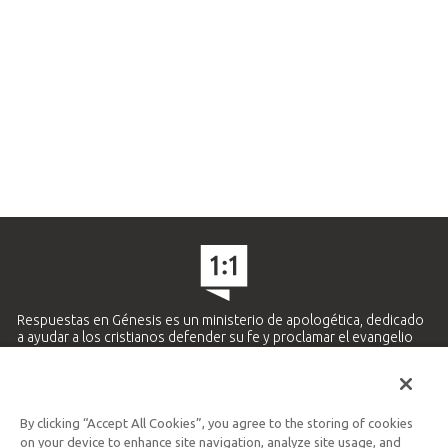
Respuestas en Génesis es un ministerio de apologética, dedicado
a ayudar a los cristianos defender su fe y proclamar el evangelio
de Jesucristo.
APRENDE MÁS
By clicking “Accept All Cookies”, you agree to the storing of cookies
Ministerio Hispano y Latinoamericano
on your device to enhance site navigation, analyze site usage, and