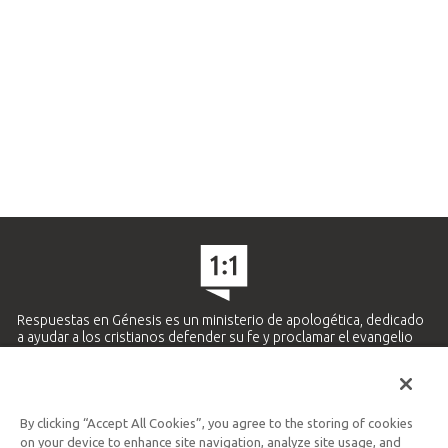
Respuestas en Génesis es un ministerio de apologética, dedicado
a ayudar a los cristianos defender su fe y proclamar el evangelio
de Jesucristo.
APRENDE MÁS
By clicking “Accept All Cookies”, you agree to the storing of cookies
Ministerio Hispano y Latinoamericano
on your device to enhance site navigation, analyze site usage, and