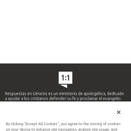
Respuestas en Génesis es un ministerio de apologética, dedicado
a ayudar a los cristianos defender su fe y proclamar el evangelio
de Jesucristo.
APRENDE MÁS
By clicking “Accept All Cookies”, you agree to the storing of cookies
Ministerio Hispano y Latinoamericano
on your device to enhance site navigation, analyze site usage, and