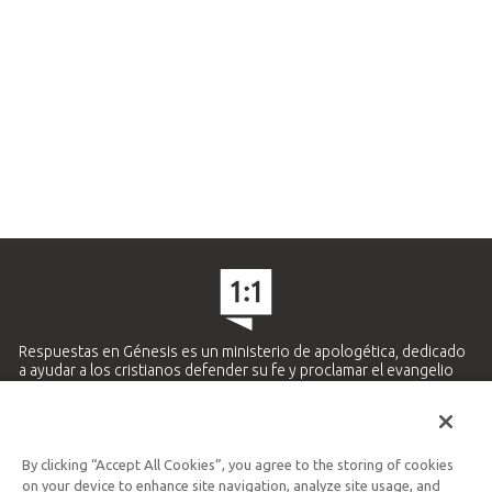
Respuestas en Génesis es un ministerio de apologética, dedicado
a ayudar a los cristianos defender su fe y proclamar el evangelio
de Jesucristo.
APRENDE MÁS
By clicking “Accept All Cookies”, you agree to the storing of cookies
Ministerio Hispano y Latinoamericano
on your device to enhance site navigation, analyze site usage, and