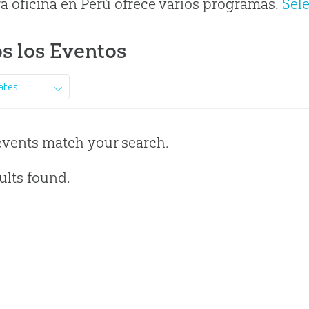
a oficina en Perú ofrece varios programas.
Sel
s los Eventos
ates
events match your search.
ults found.