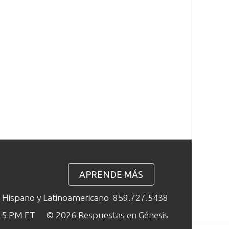
APRENDE MÁS
o Hispano y Latinoamericano
859.727.5438
M–5 PM ET
© 2026 Respuestas en Génesis