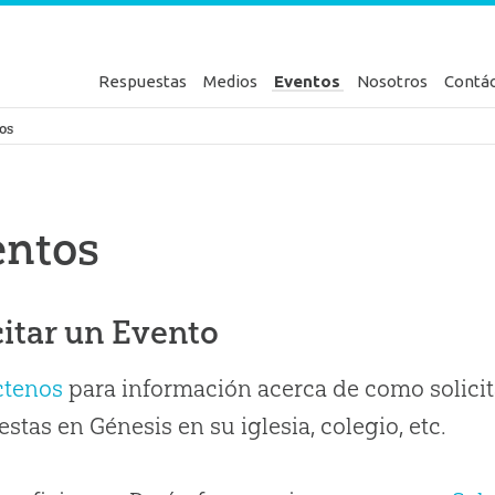
Respuestas
Medios
Eventos
Nosotros
Contá
en Génesis
os
entos
citar un Evento
ctenos
para información acerca de como solicit
stas en Génesis en su iglesia, colegio, etc.