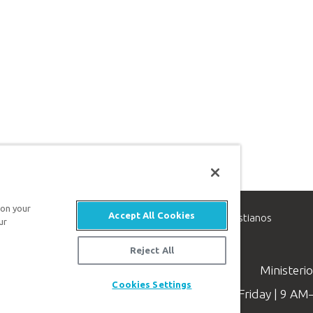
 on your
Accept All Cookies
inisterio de apologética, dedicado a ayudar a los cristianos
ur
evangelio de Jesucristo.
Reject All
Ministeri
Cookies Settings
Available Monday–Friday | 9 A