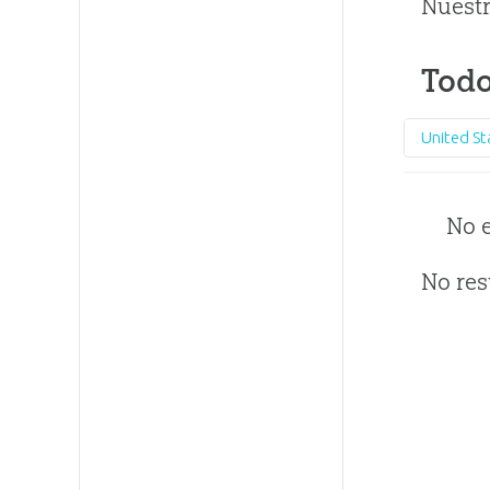
Nuestr
Todo
United St
No 
No res