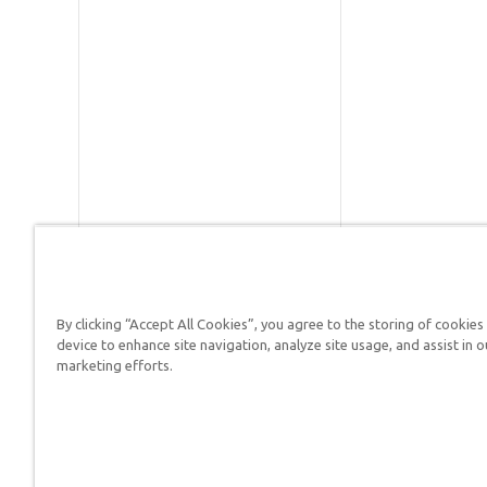
By clicking “Accept All Cookies”, you agree to the storing of cookies
Respuestas en Génesis es un m
device to enhance site navigation, analyze site usage, and assist in o
defender su fe y proclamar el 
marketing efforts.