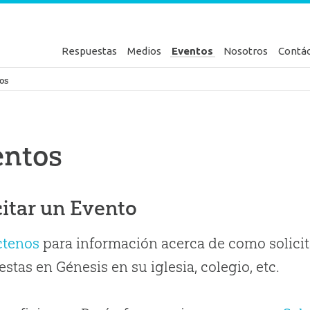
Respuestas
Medios
Eventos
Nosotros
Contá
en Génesis
os
entos
citar un Evento
ctenos
para información acerca de como solicit
stas en Génesis en su iglesia, colegio, etc.