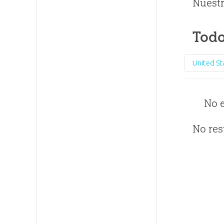
Nuestr
Todo
United St
No 
No res