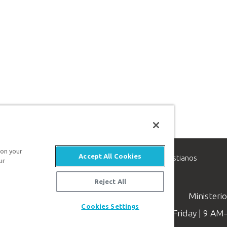
 on your
Accept All Cookies
inisterio de apologética, dedicado a ayudar a los cristianos
ur
evangelio de Jesucristo.
Reject All
Ministeri
Cookies Settings
Available Monday–Friday | 9 A