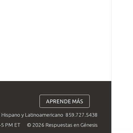
APRENDE MÁS
o Hispano y Latinoamericano
859.727.5438
M–5 PM ET
© 2026 Respuestas en Génesis