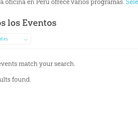
a oficina en Perú ofrece varios programas.
Sel
s los Eventos
ates
events match your search.
ults found.