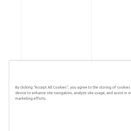
By clicking “Accept All Cookies”, you agree to the storing of cookies
Respuestas en Génesis es un m
device to enhance site navigation, analyze site usage, and assist in o
defender su fe y proclamar el 
marketing efforts.