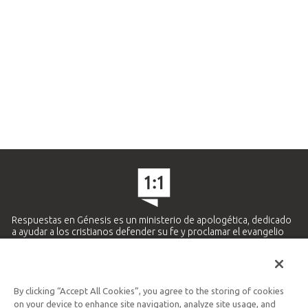
Respuestas en Génesis es un ministerio de apologética, dedicado
a ayudar a los cristianos defender su fe y proclamar el evangelio
de Jesucristo.
APRENDE MÁS
By clicking “Accept All Cookies”, you agree to the storing of cookies
Ministerio Hispano y Latinoamericano
on your device to enhance site navigation, analyze site usage, and