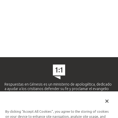
Respuestas en Génesis es un ministerio de apologética, dedicado
a ayudar a los cristianos defender su fe y proclamar el evangelio
de Jesucristo.
APRENDE MÁS
By clicking “Accept All Cookies”, you agree to the storing of cookies
Ministerio Hispano y Latinoamericano
on your device to enhance site navigation, analyze site usage, and