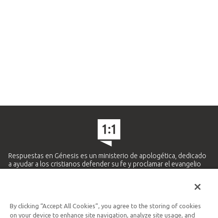
Respuestas en Génesis es un ministerio de apologética, dedicado
a ayudar a los cristianos defender su fe y proclamar el evangelio
de Jesucristo.
APRENDE MÁS
By clicking “Accept All Cookies”, you agree to the storing of cookies
Ministerio Hispano y Latinoamericano
on your device to enhance site navigation, analyze site usage, and