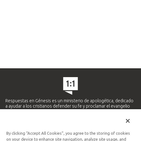
Respuestas en Génesis es un ministerio de apologética, dedicado
a ayudar a los cristianos defender su fe y proclamar el evangelio
de Jesucristo.
APRENDE MÁS
By clicking “Accept All Cookies”, you agree to the storing of cookies
Ministerio Hispano y Latinoamericano
on your device to enhance site navigation, analyze site usage, and