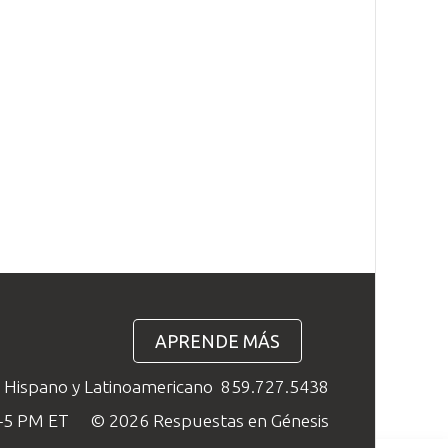
APRENDE MÁS
o Hispano y Latinoamericano
859.727.5438
M–5 PM ET
© 2026 Respuestas en Génesis