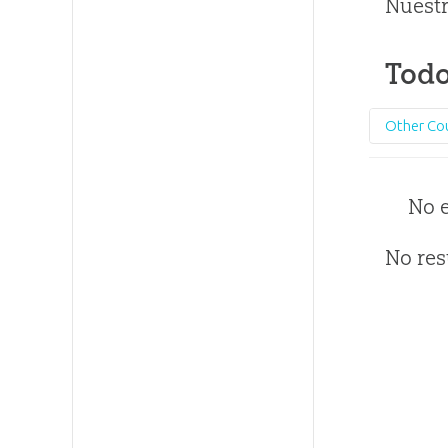
Nuestr
Todo
Other Co
No 
No res