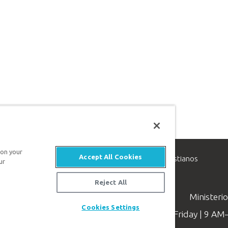
 on your
Accept All Cookies
inisterio de apologética, dedicado a ayudar a los cristianos
ur
evangelio de Jesucristo.
Reject All
Ministeri
Cookies Settings
Available Monday–Friday | 9 A