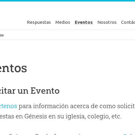
Respuestas
Medios
Eventos
Nosotros
Contá
en Génesis
os
entos
citar un Evento
ctenos
para información acerca de como solicit
stas en Génesis en su iglesia, colegio, etc.