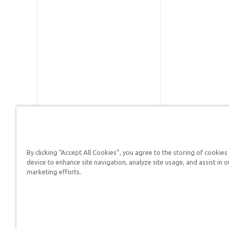
By clicking “Accept All Cookies”, you agree to the storing of cookies
Respuestas en Génesis es un m
device to enhance site navigation, analyze site usage, and assist in o
defender su fe y proclamar el 
marketing efforts.