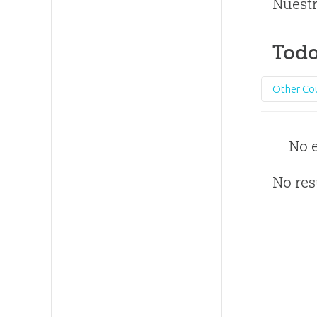
Nuestr
Todo
Other Co
No 
No res