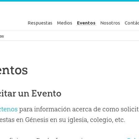
Respuestas
Medios
Eventos
Nosotros
Contá
en Génesis
os
entos
citar un Evento
ctenos
para información acerca de como solicit
stas en Génesis en su iglesia, colegio, etc.