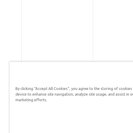
By clicking “Accept All Cookies”, you agree to the storing of cookies
Respuestas en Génesis es un m
device to enhance site navigation, analyze site usage, and assist in o
defender su fe y proclamar el 
marketing efforts.