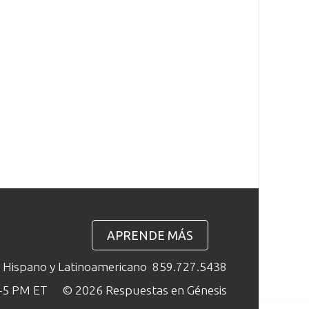
APRENDE MÁS
o Hispano y Latinoamericano
859.727.5438
M–5 PM ET
© 2026 Respuestas en Génesis