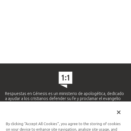
Respuestas en Génesis es un ministerio de apologética, dedicado
a ayudar a los cristianos defender su fe y proclamar el evangelio
de Jesucristo.
APRENDE MÁS
By clicking “Accept All Cookies”, you agree to the storing of cookies
Ministerio Hispano y Latinoamericano
on your device to enhance site navigation, analyze site usage, and