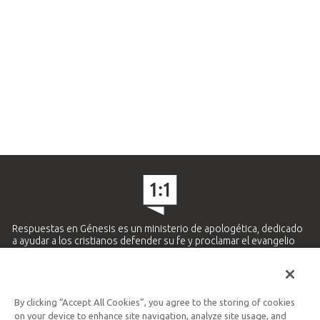
Respuestas en Génesis es un ministerio de apologética, dedicado
a ayudar a los cristianos defender su fe y proclamar el evangelio
de Jesucristo.
APRENDE MÁS
By clicking “Accept All Cookies”, you agree to the storing of cookies
Ministerio Hispano y Latinoamericano
on your device to enhance site navigation, analyze site usage, and