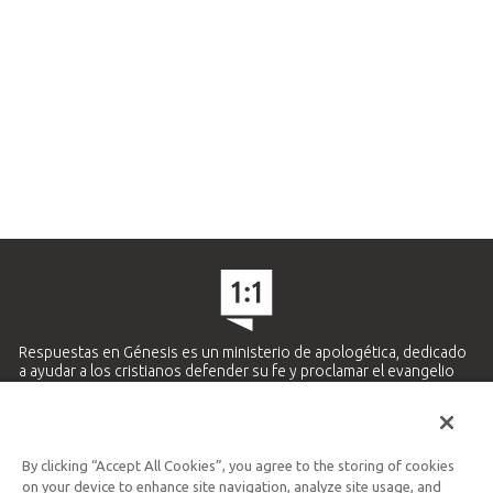
Respuestas en Génesis es un ministerio de apologética, dedicado
a ayudar a los cristianos defender su fe y proclamar el evangelio
de Jesucristo.
APRENDE MÁS
By clicking “Accept All Cookies”, you agree to the storing of cookies
Ministerio Hispano y Latinoamericano
on your device to enhance site navigation, analyze site usage, and