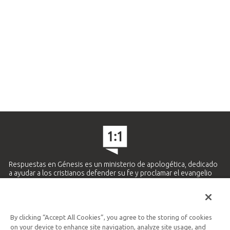
Respuestas en Génesis es un ministerio de apologética, dedicado
a ayudar a los cristianos defender su fe y proclamar el evangelio
de Jesucristo.
APRENDE MÁS
By clicking “Accept All Cookies”, you agree to the storing of cookies
Ministerio Hispano y Latinoamericano
on your device to enhance site navigation, analyze site usage, and