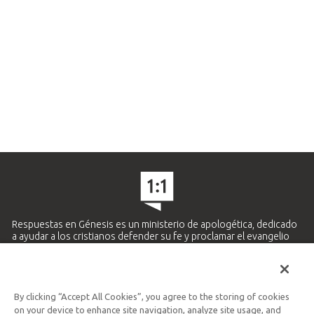
Respuestas en Génesis es un ministerio de apologética, dedicado
a ayudar a los cristianos defender su fe y proclamar el evangelio
de Jesucristo.
APRENDE MÁS
By clicking “Accept All Cookies”, you agree to the storing of cookies
Ministerio Hispano y Latinoamericano
on your device to enhance site navigation, analyze site usage, and