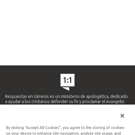
Respuestas en Génesis es un ministerio de apologética, dedicado
a ayudar a los cristianos defender su fe y proclamar el evangelio
de Jesucristo.
APRENDE MÁS
By clicking “Accept All Cookies”, you agree to the storing of cookies
Ministerio Hispano y Latinoamericano
on your device to enhance site navigation, analyze site usage, and